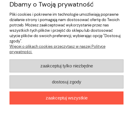
Pomoc
Dbamy o Twoją prywatność
Pliki cookies i pokrewne im technologie umożliwiają poprawne
Moje konto
działanie strony i pomagają nam dostosować ofertę do Twoich
potrzeb. Możesz zaakceptować wykorzystanie przez nas
wszystkich tych plików i przejść do sklepu lub dostosować
Płatności i dostawa
użycie plików do swoich preferencji, wybierając opcję "Dostosuj
zgody".
Informacje
Więcej o plikach cookies przeczytasz w naszej Polityce
prywatności.
O nas
zaakceptuj tylko niezbędne
pokaż pełną wersję strony
dostosuj zgody
Sklep internetowy Shoper.pl
zaakceptuj wszystkie