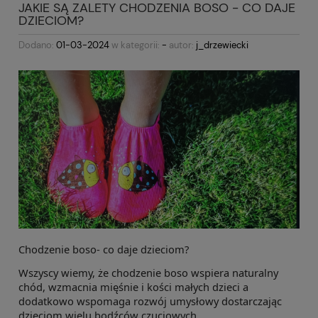
JAKIE SĄ ZALETY CHODZENIA BOSO - CO DAJE
DZIECIOM?
Dodano:
01-03-2024
w kategorii:
-
autor:
j_drzewiecki
Chodzenie boso- co daje dzieciom?
Wszyscy wiemy, że chodzenie boso wspiera naturalny
chód, wzmacnia mięśnie i kości małych dzieci a
dodatkowo wspomaga rozwój umysłowy dostarczając
dzieciom wielu bodźców czuciowych .