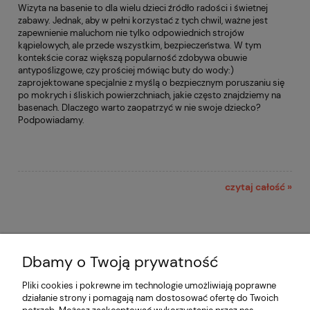
Wizyta na basenie to dla wielu dzieci źródło radości i świetnej
zabawy. Jednak, aby w pełni korzystać z tych chwil, ważne jest
zapewnienie maluchom nie tylko odpowiednich strojów
kąpielowych, ale przede wszystkim, bezpieczeństwa. W tym
kontekście coraz większą popularność zdobywa obuwie
antypoślizgowe, czy prościej mówiąc buty do wody:)
zaprojektowane specjalnie z myślą o bezpiecznym poruszaniu się
po mokrych i śliskich powierzchniach, jakie często znajdziemy na
basenach. Dlaczego warto zaopatrzyć w nie swoje dziecko?
Podpowiadamy.
czytaj całość »
Dbamy o Twoją prywatność
Pliki cookies i pokrewne im technologie umożliwiają poprawne
działanie strony i pomagają nam dostosować ofertę do Twoich