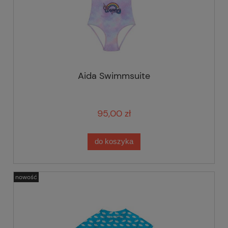
Aida Swimmsuite
95,00 zł
do koszyka
nowość