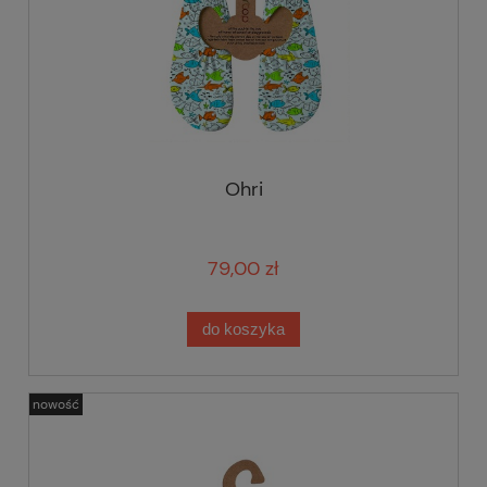
Ohri
79,00 zł
do koszyka
nowość