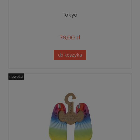
Tokyo
79,00 zł
do koszyka
nowość