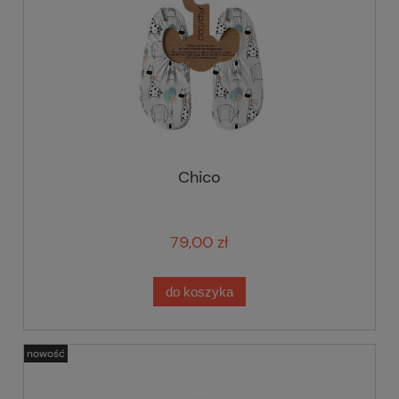
Chico
79,00 zł
do koszyka
nowość