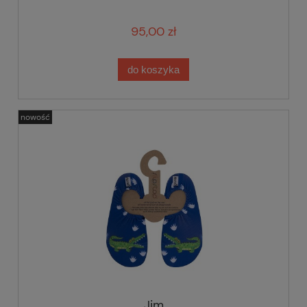
95,00 zł
do koszyka
nowość
Jim