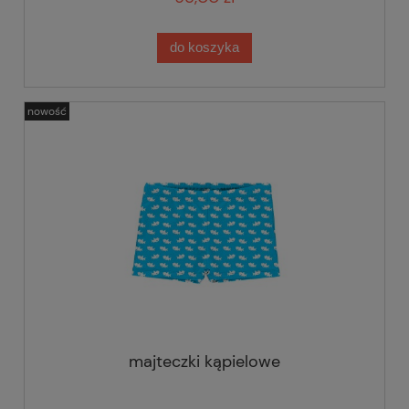
do koszyka
nowość
majteczki kąpielowe