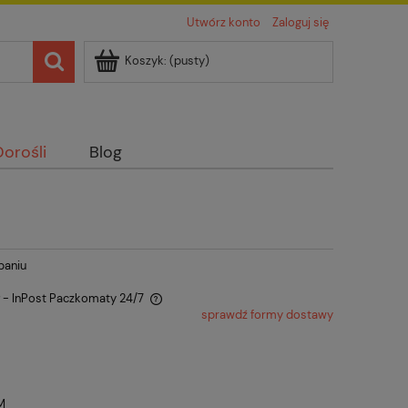
Utwórz konto
Zaloguj się
Koszyk:
(pusty)
Dorośli
Blog
paniu
ł
- InPost Paczkomaty 24/7
sprawdź formy dostawy
ra ewentualnych kosztów
M