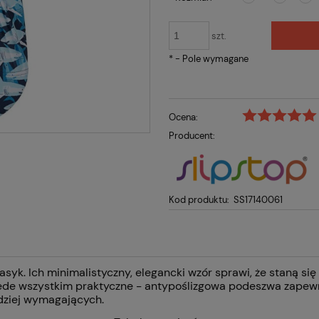
szt.
*
- Pole wymagane
Ocena:
Producent:
Kod produktu:
SS17140061
asyk. Ich minimalistyczny, elegancki wzór sprawi, że staną si
rzede wszystkim praktyczne - antypoślizgowa podeszwa zapewn
dziej wymagających.