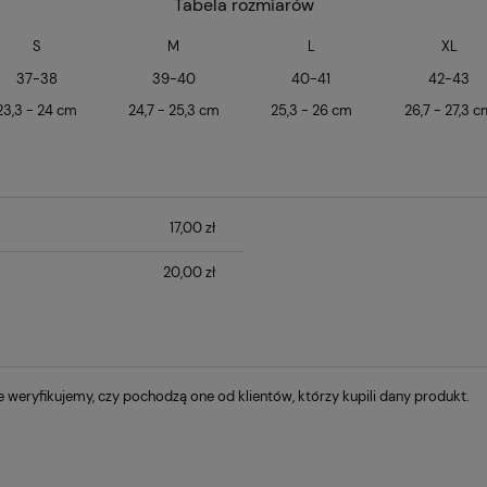
Tabela rozmiarów
S
M
L
XL
37-38
39-40
40-41
42-43
23,3 - 24 cm
24,7 - 25,3 cm
25,3 - 26 cm
26,7 - 27,3 
17,00 zł
ztów
20,00 zł
 weryfikujemy, czy pochodzą one od klientów, którzy kupili dany produkt.