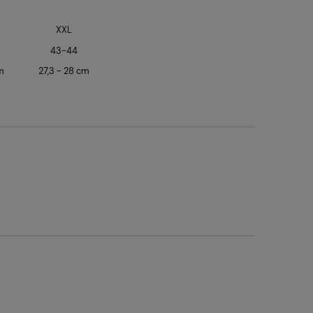
XXL
43-44
cm
27,3 - 28 cm