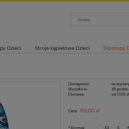
opy Dzieci
Stroje kąpielowe Dzieci
Slipstopy 
Dostępność:
na wyczer
Wysyłka w:
48 godzin
Dostawa:
od 17,00 z
Cena nie zawie
69,00 zł
Cena:
płatności
XS
S
*
Rozmiar: