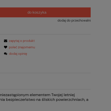
do koszyka
dodaj do przechowalni
zapytaj o produkt
poleć znajomemu
dodaj opinię
ę niezastąpionym elementem Twojej letniej
ia bezpieczeństwo na śliskich powierzchniach, a