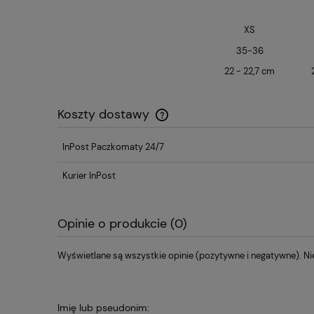
XS
35-36
22 - 22,7 cm
Koszty dostawy
InPost Paczkomaty 24/7
Cena nie zawiera ewentualnych kos
płatności
Kurier InPost
Opinie o produkcie (0)
Wyświetlane są wszystkie opinie (pozytywne i negatywne). Nie
Imię lub pseudonim: