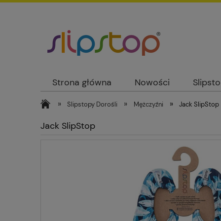
Strona główna
Nowości
Slipst
»
»
»
Slipstopy Dorośli
Mężczyźni
Jack SlipStop
Jack SlipStop